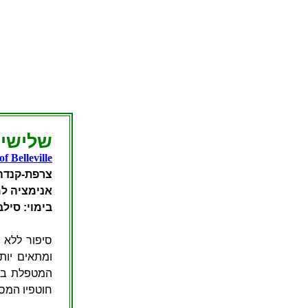
שלישיי
of Belleville
צרפת-קנדה-בל
אנימציה למ
בימוי: סיל
סיפור ללא מ
ומתאים יות
המטפלת בנכ
חוטפיו המסת